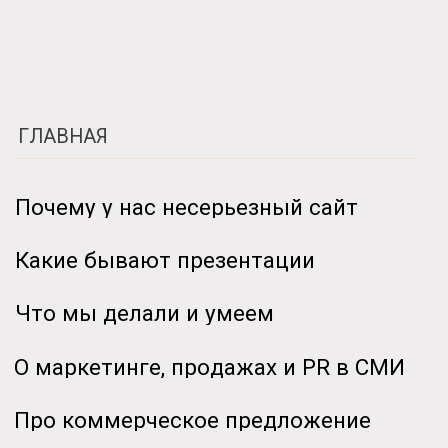
Г
Л
А
В
Н
А
Я
Г
Л
А
В
Н
А
Я
П
о
ч
е
м
у
у
н
а
с
н
е
с
е
р
ь
е
з
н
ы
й
с
а
й
т
П
о
ч
е
м
у
у
н
а
с
н
е
с
е
р
ь
е
з
н
ы
й
с
а
й
т
К
а
к
и
е
б
ы
в
а
ю
т
п
р
е
з
е
н
т
а
ц
и
и
К
а
к
и
е
б
ы
в
а
ю
т
п
р
е
з
е
н
т
а
ц
и
и
Ч
т
о
м
ы
д
е
л
а
л
и
и
у
м
е
е
м
Ч
т
о
м
ы
д
е
л
а
л
и
и
у
м
е
е
м
О
м
а
р
к
е
т
и
н
г
е
,
п
р
о
д
а
ж
а
х
и
P
R
в
С
М
И
О
м
а
р
к
е
т
и
н
г
е
,
п
р
о
д
а
ж
а
х
и
P
R
в
С
М
И
П
р
о
к
о
м
м
е
р
ч
е
с
к
о
е
п
р
е
д
л
о
ж
е
н
и
е
П
р
о
к
о
м
м
е
р
ч
е
с
к
о
е
п
р
е
д
л
о
ж
е
н
и
е
И
г
р
у
ш
к
а
:
п
р
и
к
и
н
у
т
ь
с
т
о
и
м
о
с
т
ь
И
г
р
у
ш
к
а
:
п
р
и
к
и
н
у
т
ь
с
т
о
и
м
о
с
т
ь
Н
а
п
и
с
а
т
ь
в
T
G
Н
а
п
и
с
а
т
ь
в
T
G